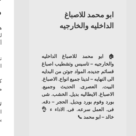
ص
ابو محمد للاصباغ
الداخليه والخارجيه
ه
ل
أ
🏠 ابو محمد للاصباغ الداخليه
ت
والخارجيه – تاسيس وتشطيب اصباغ
ا
قسائم جديده. المواد جوتن من البدايه
الى النهايه – لدينا جميع انواع. الاصباغ.
ك
البيت. العصرى. الحديث وجميع.
م
الاصباغ. الايطاليه بديل. الخشب. شى
بورد وفوم بورد وبديل. الحجر – دقه.
ل
فى. العمل سرعه. فى. الاداء ء 👌
ا
خالد – ابو محمد 📞
ي
و