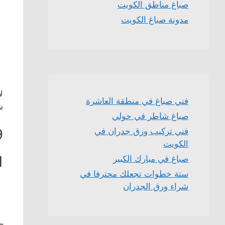
صباغ مناطق الكويت
مدونة صباغ الكويت
ل
فني صباغ في منطقة العاشرة
ش
صباغ شاطر في حولي
9
فني تركيب ورق جدران في
الكويت
1
صباغ في مبارك الكبير
ستة خطوات تجعلك محترفا في
شراء ورق الجدران