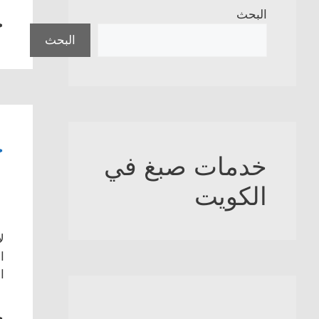
ج
البحث
البحث
ج
خدمات صبغ في
الكويت
ل
ا
ا
ج