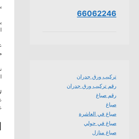
ي
66062246
ي
ا
ع
م
ن
ا
تركيب ورق جدران
رقم تركيب ورق جدران
ل
رقم صباغ
ع
صباغ
ع
صباغ في العاشرة
ا
صباغ في حولي
صباغ منازل