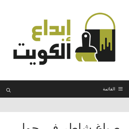
نتقل
لى
لمحتوى
القائمة
صباغ شاطر في حولي