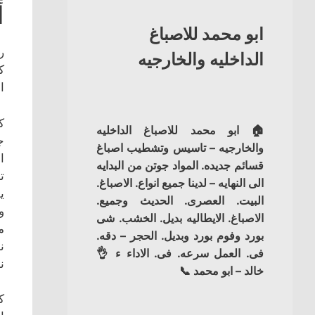
أ
ابو محمد للاصباغ
ر
الداخليه والخارجيه
ك
ا
ك
🏠 ابو محمد للاصباغ الداخليه
ج
والخارجيه – تاسيس وتشطيب اصباغ
ا
قسائم جديده. المواد جوتن من البدايه
ت
الى النهايه – لدينا جميع انواع. الاصباغ.
ي
البيت. العصرى. الحديث وجميع.
و
الاصباغ. الايطاليه بديل. الخشب. شى
م
بورد وفوم بورد وبديل. الحجر – دقه.
ن
فى. العمل سرعه. فى. الاداء ء 👌
ن
خالد – ابو محمد 📞
ك