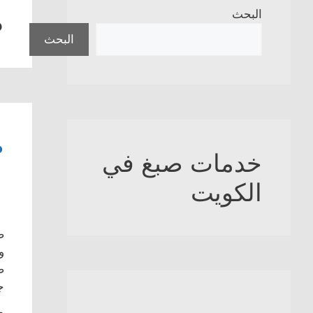
ص
البحث
البحث
ص
خدمات صبغ في
الكويت
ص
و
ص
ج