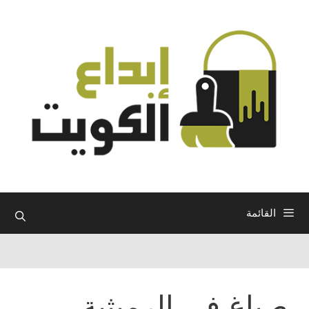
نتقل
لى
لمحتوى
القائمة
صباغ في الرميثية