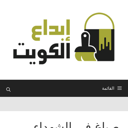
نتقل
لى
لمحتوى
القائمة
صباغ في الشهداء