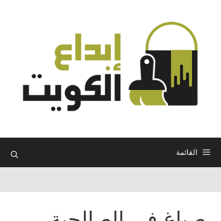
نتقل
لى
لمحتوى
القائمة
صباغ في الصالحية