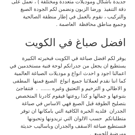
جديدة بأشكال وموديلات متعددة ومختلفة ) ، نعمل على
دقة التنفيذ ورضا الزبون ونضمن لكم الجودة الصبغ
والتركيب ، نقوم بالعمل في إطار منطقة الصالحية
وجميع مناطق محافظة العاصمة .
افضل صباغ في الكويت
يوفر لكم افضل صباغة في الكويت فبخبرته الكبيرة
يستطيع ان يجعل من جدرانكم لوحة فنية مستخدمين في
اعمالنا اجود و احدث انواع و موديلات الصباغة العالمية
كما اننا نقدم لعملائنا جميع انواع الصبغ فمنها المطفى
و الاطالي و الترخيم و التعتيق وغيره ……. . فتتفاجئ
بتنوعها و جمالها و كذا روعتها فيقوم كادرنا المتخصص
بتصليح الطوفة قبل الصبغ فهي الاساس في صباغة
الجدران فلديه الخبرة الكافية التي بامكانها ان توفر
متطلباتكم حسب الالوان التي تريدونها وتحبونها
فنستطيع صباغة الاسقف والجدران وباساليب حديثة
ومرضية للجميع .