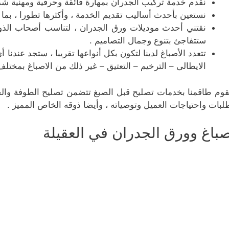
نقدم خدمة تركيب الجدران بمهارة فائقة وحرفية ومهنية شدي
نستعين بأحدث أساليب تقديم الخدمة ، وأكثرها تطورا ، بما 
نقتني أحدث موديلات ورق الجدران ، لتناسب أصحاب الذوق 
ستتفاجئ بتنوع وجمال التصاميم .
تتعدد الأصباغ لدينا لتكون بكل أنواعها تقريبا ، ستجد عندنا 
الايطالى – الترخيم – التعتيق – غير ذلك من الاصباغ بمختلف 
قوم طاقمنا بخدمات تصليح قبل الصبغ تتضمن تصليح الطوفة والح
لبات واحتياجات العميل وتوصياته ، وأيضا ذوقه الخاص المميز .
باغ وورق الجدران في العقيلة