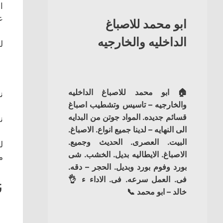
ا
ع
ابو محمد للاصباغ
الداخليه والخارجيه
ل
🏠 ابو محمد للاصباغ الداخليه
ن
والخارجيه – تاسيس وتشطيب اصباغ
قسائم جديده. المواد جوتن من البدايه
ن
الى النهايه – لدينا جميع انواع. الاصباغ.
البيت. العصرى. الحديث وجميع.
ل
الاصباغ. الايطاليه بديل. الخشب. شى
م
بورد وفوم بورد وبديل. الحجر – دقه.
فى. العمل سرعه. فى. الاداء ء 👌
ن
خالد – ابو محمد 📞