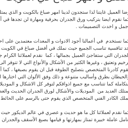
ضا العميل غايتنا لذا ستجدون لدينا امهر صباغ بالكويت و الذي يمت
ما نقوم ايضا بتركيب ورق الجدران بحرفية ومهارة لن تجدها في
جمل و اخدث التصميمات .
ما نستخدم في أعمالنا أجود الادوات و المعدات معتمدين على اح
د تنافسية تناسب الجميع حيث نملك في أفضل صباغ في الكويت 
لجدران التي ستفاجئ العميل بجمالها ، كما نقدم لعملائنا الكرام 
رخيم وتعتيق ، وغيرها الكثير من الأشكال والأنواع التي لا تتوفر الى 
قوم كادرنا المتخصص بتصليح الطوفة قبل ان يقوم بصبغها ، كما أ
الحيطان بطرق وأساليب متنوعة و ذلك وفق الألوان التي اختارها
تكاملة كما تتناسب مع جميع اذواقكم لتوفر كل الاشكال و الموديل
متلك العديد من الموديلات والأشكال لورق الجدران الحديث والعص
ملك الكادر الفني المتخصص الذي يقوم حتى بالرسم على الحائط 
ما نقدم لعملائنا كل ما هو حديث و عصري في عالم الديكور حيث ن
نامل عاملة خبيرة تمتاز بمهارتها و قيامها بصبغ الأسقف والجدران 