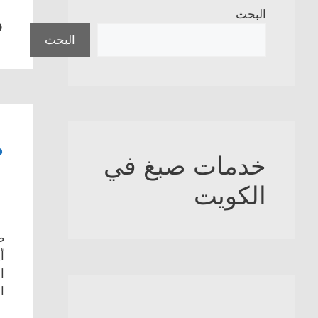
ص
البحث
البحث
ص
خدمات صبغ في
الكويت
ص
أ
ا
ا