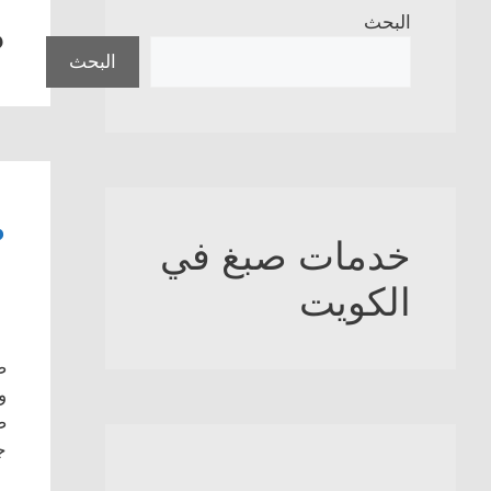
ص
البحث
البحث
ص
خدمات صبغ في
الكويت
ص
و
ص
ج