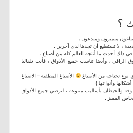
ك ؟
صباغون متميزون ومبدعون
.
دة ، لا تستطيع أن تجدها لدى آخرين
.
في ذلك أحدث ما أنتجه العالم كله من أصباغ
.
الراقي ، وأيضا تناسب جميع الأذواق ، فأنت تلقائيا
أي نوع تحتاجه من الأصباغ
الأصباغ المطفية
–
الاصباغ
شكالها وأنواعها
)
فة والحيطان بأساليب متنوعة ، لترضي جميع الأذواق
لخاص المميز
.