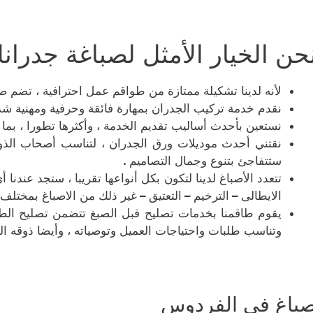
حن الخيار الأمثل لصباغة جدران
لأنه لدينا تشكيلة ممتازة من طواقم عمل احترافية ، تضم 
نقدم خدمة تركيب الجدران بمهارة فائقة وحرفية ومهنية شدي
نستعين بأحدث أساليب تقديم الخدمة ، وأكثرها تطورا ، بما 
نقتني أحدث موديلات ورق الجدران ، لتناسب أصحاب الذوق 
ستتفاجئ بتنوع وجمال التصاميم
.
تتعدد الأصباغ لدينا لتكون بكل أنواعها تقريبا ، ستجد عندنا 
الايطالى
–
الترخيم
–
التعتيق
–
غير ذلك من الاصباغ بمختلف أ
يقوم طاقمنا بخدمات تصليح قبل الصبغ تتضمن تصليح الطو
وتناسب طلبات واحتياجات العميل وتوصياته ، وأيضا ذوقه ا
باغ في الفردوس