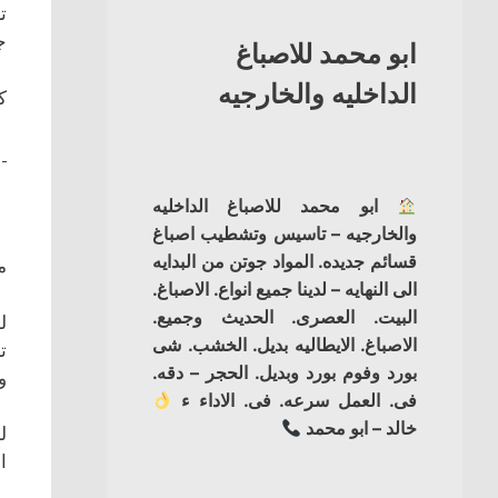
ت
ج
ابو محمد للاصباغ
الداخليه والخارجيه
ك
ابو محمد للاصباغ الداخليه
والخارجيه – تاسيس وتشطيب اصباغ
قسائم جديده. المواد جوتن من البدايه
م
الى النهايه – لدينا جميع انواع. الاصباغ.
البيت. العصرى. الحديث وجميع.
ل
الاصباغ. الايطاليه بديل. الخشب. شى
ت
بورد وفوم بورد وبديل. الحجر – دقه.
و
فى. العمل سرعه. فى. الاداء ء
خالد – ابو محمد
ل
ا