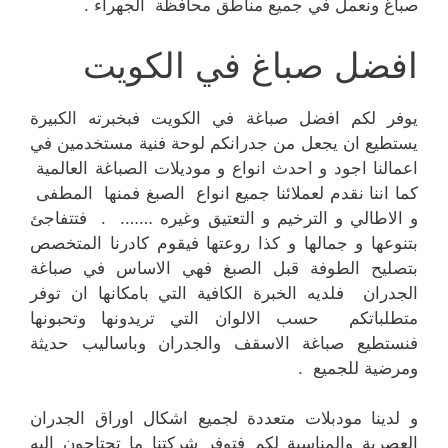
صباغ ونعمل في جميع مناطق محافظة الجهراء .
افضل صباغ في الكويت
يوفر لكم افضل صباغة في الكويت فبخبرته الكبيرة
يستطيع ان يجعل من جدرانكم لوحة فنية مستخدمين في
اعمالنا اجود و احدث انواع و موديلات الصباغة العالمية
كما اننا نقدم لعملائنا جميع انواع الصبغ فمنها المطفى
و الاطالي و الترخيم و التعتيق وغيره ……. . فتتفاجئ
بتنوعها و جمالها و كذا روعتها فيقوم كادرنا المتخصص
بتصليح الطوفة قبل الصبغ فهي الاساس في صباغة
الجدران فلديه الخبرة الكافية التي بامكانها ان توفر
متطلباتكم حسب الالوان التي تريدونها وتحبونها
فنستطيع صباغة الاسقف والجدران وباساليب حديثة
ومرضية للجميع .
و لدينا مودبلات متعددة لجميع اشكال اوراق الجدران
العصرية والمناسبة لكم فتوفر شركتنا ما تحتاجون اليه