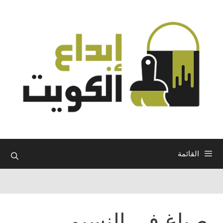
نتقل
لى
لمحتوى
القائمة
صباغ في النسيم