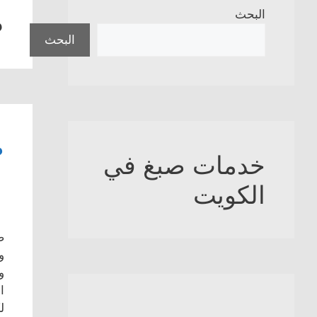
ض
البحث
البحث
ص
خدمات صبغ في
الكويت
ص
و
و
ا
ل