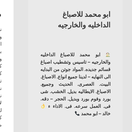
ص
ابو محمد للاصباغ
الداخليه والخارجيه
ن
و
ا
ب
ابو محمد للاصباغ الداخليه
و
والخارجيه – تاسيس وتشطيب اصباغ
ك
قسائم جديده. المواد جوتن من البدايه
ك
الى النهايه – لدينا جميع انواع. الاصباغ.
ت
البيت. العصرى. الحديث وجميع.
ن
الاصباغ. الايطاليه بديل. الخشب. شى
ن
بورد وفوم بورد وبديل. الحجر – دقه.
ل
فى. العمل سرعه. فى. الاداء ء
ل
خالد – ابو محمد
ك
ط