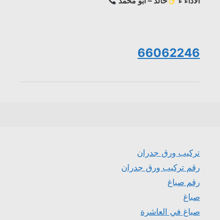
الاداء ء
خالد – ابو محمد
66062246
تركيب ورق جدران
رقم تركيب ورق جدران
رقم صباغ
صباغ
صباغ في العاشرة