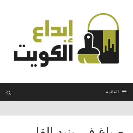
نتقل
لى
لمحتوى
القائمة
صباغ في بنيد القار