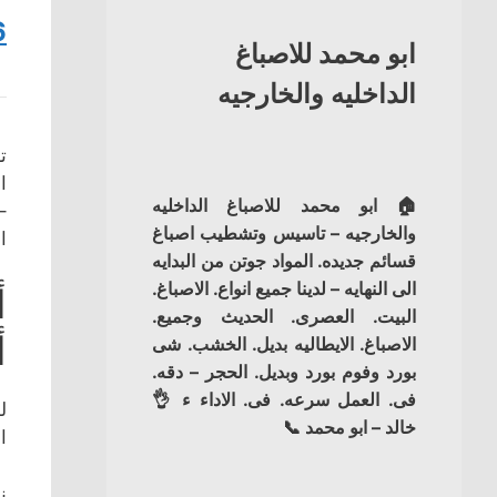
6
ابو محمد للاصباغ
الداخليه والخارجيه
ت
ا
🏠 ابو محمد للاصباغ الداخليه
–
والخارجيه – تاسيس وتشطيب اصباغ
ا
قسائم جديده. المواد جوتن من البدايه
الى النهايه – لدينا جميع انواع. الاصباغ.
أ
البيت. العصرى. الحديث وجميع.
أ
الاصباغ. الايطاليه بديل. الخشب. شى
بورد وفوم بورد وبديل. الحجر – دقه.
فى. العمل سرعه. فى. الاداء ء 👌
ل
خالد – ابو محمد 📞
ا
ن