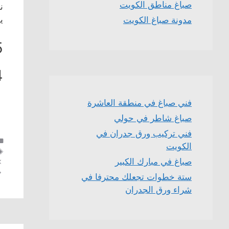
صباغ مناطق الكويت
ن
ي
مدونة صباغ الكويت
5
4
فني صباغ في منطقة العاشرة
صباغ شاطر في حولي
فني تركيب ورق جدران في
الكويت
صباغ في مبارك الكبير
ستة خطوات تجعلك محترفا في
شراء ورق الجدران