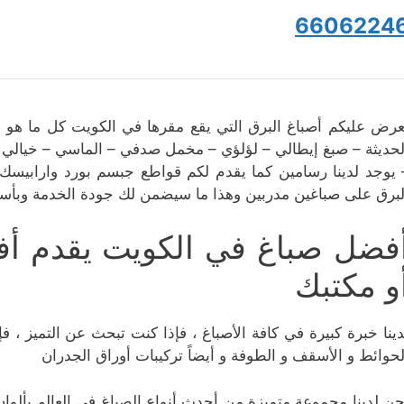
6606224
عرض عليكم أصباغ البرق التي يقع مقرها في الكويت كل ما هو جدي
لحديثة – صبغ إيطالي – لؤلؤي – مخمل صدفي – الماسي – خيالي
 يوجد لدينا رسامين كما يقدم لكم قواطع جبسم بورد وارابيسك وب
لبرق على صباغين مدربين وهذا ما سيضمن لك جودة الخدمة وبأسعا
فضل صباغ في الكويت يقدم أف
و مكتبك
دينا خبرة كبيرة في كافة الأصباغ ، فإذا كنت تبحث عن التميز ،
لحوائط و الأسقف و الطوفة و أيضاً تركيبات أوراق الجدران
حن لدينا مجموعة متميزة من أحدث أنواع الصباغ في العالم بألوان ت