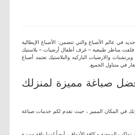
د في عالم الأصباغ والتي تتضمن: الأصباغ الإيطالية
 فلفت مناظر طبيعية – غرف أطفال أرضيات – بلاستيك
رتشنات والارضيات الباركيه والبلاستيك تعتمد أصباغ
ر في متناول الجميع.
ضل صباغة مميزة لمنزلك
 فإنك في المكان المميز ، حيث نقدم لكم خدمات صباغة
واكب الموضة و كافة الأذواق ، أيضاً لدينا باقة مميزة