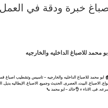
صباغ خبرة ودقة في العم
ابو محمد للاصباغ الداخليه والخارجي
اصباغ قسائم جديده. المواد جوتن من البدايه الى النهايه – لدينا جمي
ايطاليه بديل. الخشب. شى بورد وفوم بورد وبديل. الحجر – دقه. فى. العم
سرعه. فى. الاداء ء 👌خالد – ابو محمد 