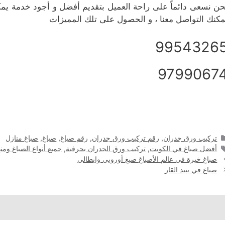
حن نسعى دائماً على راحة العميل بتقديم أفضل و أجود خدمة يمك
مكنك التواصل معنا ، و الحصول على تلك المميزات
9954326
9799067
التصنيفات
تركيب ورق جدران
,
رقم تركيب ورق جدران
,
رقم صباغ
,
صباغ
,
صباغ منازل
الوسوم
أفضل صباغ في الكويت
,
تركيب ورق الجدران بحرفية
,
جميع أنواع الصباغ وم
صباغ خبرة في عالم الأصباغ صبغ أوروبي وايطالي
صباغ في بنيد القار