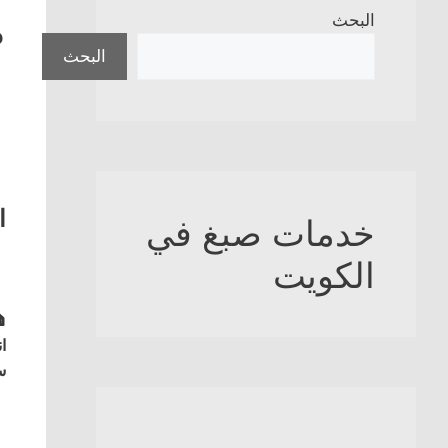
ل
البحث
البحث
ه
خدمات صبغ في
الكويت
ع
ل
