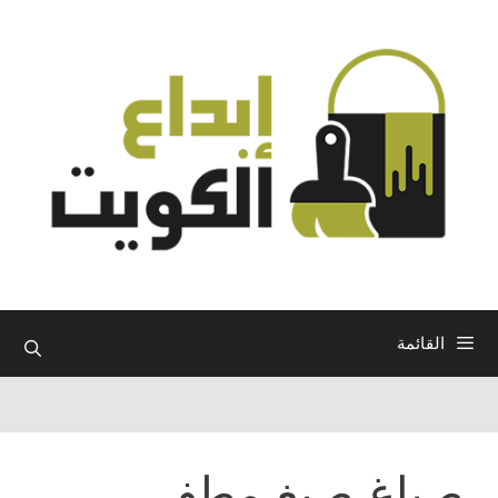
نتقل
لى
لمحتوى
القائمة
صباغ صبغ مطفي