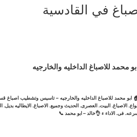
صباغ في القادسي
ابو محمد للاصباغ الداخليه والخارجي
اصباغ قسائم جديده. المواد جوتن من البدايه الى النهايه – لدينا جمي
ايطاليه بديل. الخشب. شى بورد وفوم بورد وبديل. الحجر – دقه. فى. العم
سرعه. فى. الاداء ء 👌خالد – ابو محمد 