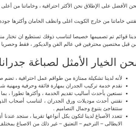
حن الأفضل على الإطلاق نحن الأكثر احترافية ، وخاماتنا من أعلى 
قتني خاماتنا من خارج الكويت اغلى وانظف الخامان وأكثرها جود
دينا قوائم تم تصميمها خصيصا لتناسب ذوقك تستطيع ان تختار منها
ن قبل مختصين محترفين في عالم الفن والديكور ، فقط وحصريا 
حن الخيار الأمثل لصباغة جدران
لأنه لدينا تشكيلة ممتازة من طواقم عمل احترافية ، تضم 
نقدم خدمة تركيب الجدران بمهارة فائقة وحرفية ومهنية شدي
نستعين بأحدث أساليب تقديم الخدمة ، وأكثرها تطورا ، بما 
نقتني أحدث موديلات ورق الجدران ، لتناسب أصحاب الذوق 
ستتفاجئ بتنوع وجمال التصاميم .
تتعدد الأصباغ لدينا لتكون بكل أنواعها تقريبا ، ستجد عندنا 
الايطالى – الترخيم – التعتيق – غير ذلك من الاصباغ بمختلف 