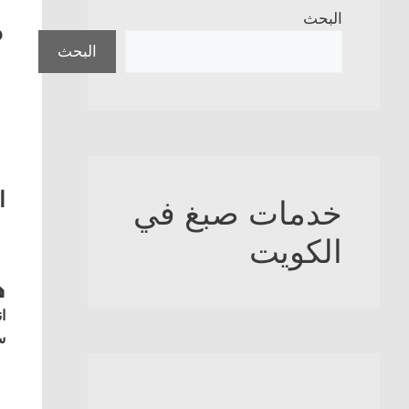
ة
البحث
البحث
ه
خدمات صبغ في
الكويت
ع
ل
