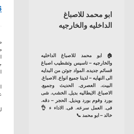
6
ابو محمد للاصباغ
الداخليه والخارجيه
ص
ص
🏠 ابو محمد للاصباغ الداخليه
ا
والخارجيه – تاسيس وتشطيب اصباغ
ج
قسائم جديده. المواد جوتن من البدايه
ا
الى النهايه – لدينا جميع انواع. الاصباغ.
البيت. العصرى. الحديث وجميع.
ا
الاصباغ. الايطاليه بديل. الخشب. شى
ع
بورد وفوم بورد وبديل. الحجر – دقه.
فى. العمل سرعه. فى. الاداء ء 👌
ل
خالد – ابو محمد 📞