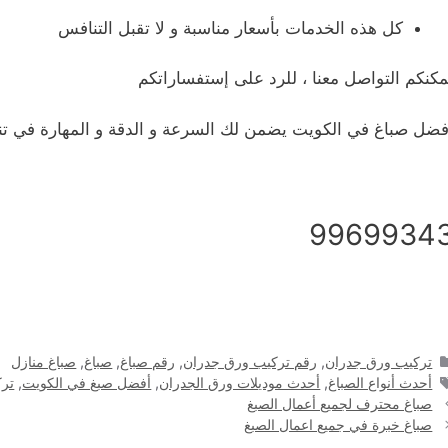
كل هذه الخدمات بأسعار مناسبة و لا تقبل التنافس
مكنكم التواصل معنا ، للرد على إستفساراتكم
فضل صباغ في الكويت يضمن لك السرعة و الدقة و المهارة في تنفي
9969934
التصنيفات
تركيب ورق جدران
,
رقم تركيب ورق جدران
,
رقم صباغ
,
صباغ
,
صباغ منازل
الوسوم
أحدث أنواع الصباغ
,
أحدث موديلات ورق الجدران
,
أفضل صبغ في الكويت
,
ترك
صباغ محترف لجميع أعمال الصبغ
صباغ خبرة في جميع اعمال الصبغ