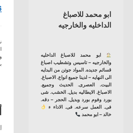
6
ابو محمد للاصباغ
الداخليه والخارجيه
ن
ابو محمد للاصباغ الداخليه
و
والخارجيه – تاسيس وتشطيب اصباغ
ب
قسائم جديده. المواد جوتن من البدايه
الى النهايه – لدينا جميع انواع. الاصباغ.
البيت. العصرى. الحديث وجميع.
الاصباغ. الايطاليه بديل. الخشب. شى
بورد وفوم بورد وبديل. الحجر – دقه.
فى. العمل سرعه. فى. الاداء ء
أ
خالد – ابو محمد
إ