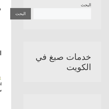
ص
البحث
البحث
ا
خدمات صبغ في
الكويت
ا
س