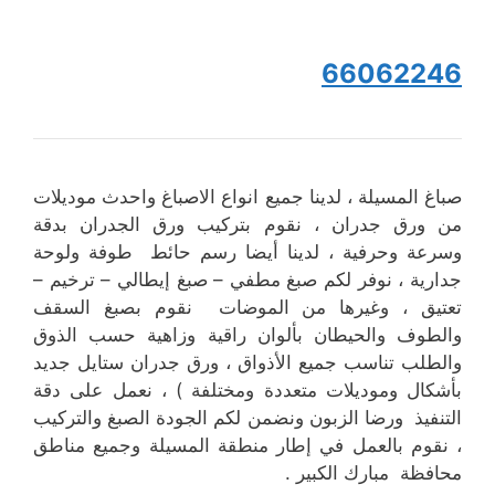
66062246
صباغ المسيلة ، لدينا جميع انواع الاصباغ واحدث موديلات
من ورق جدران ، نقوم بتركيب ورق الجدران بدقة
وسرعة وحرفية ، لدينا أيضا رسم حائط طوفة ولوحة
جدارية ، نوفر لكم صبغ مطفي – صبغ إيطالي – ترخيم –
تعتيق ، وغيرها من الموضات نقوم بصبغ السقف
والطوف والحيطان بألوان راقية وزاهية حسب الذوق
والطلب تناسب جميع الأذواق ، ورق جدران ستايل جديد
بأشكال وموديلات متعددة ومختلفة ) ، نعمل على دقة
التنفيذ ورضا الزبون ونضمن لكم الجودة الصبغ والتركيب
، نقوم بالعمل في إطار منطقة المسيلة وجميع مناطق
محافظة مبارك الكبير .