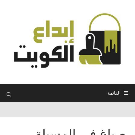
نتقل
لى
لمحتوى
القائمة
صباغ في المسيلة