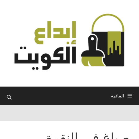
نتقل
لى
لمحتوى
القائمة
صباغ في النقرة