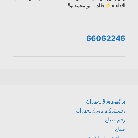
الاداء ء
خالد – ابو محمد
66062246
تركيب ورق جدران
رقم تركيب ورق جدران
رقم صباغ
صباغ
صباغ في العاشرة