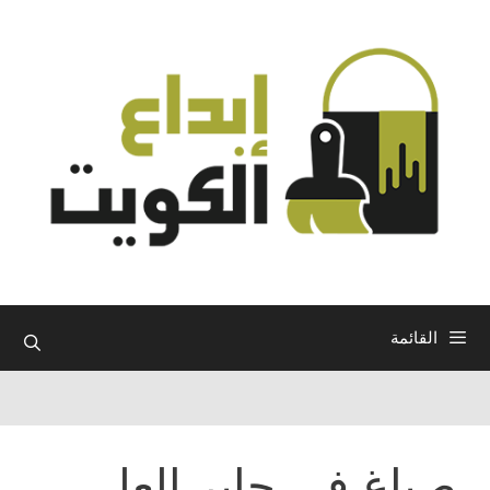
نتقل
لى
لمحتوى
القائمة
صباغ في جابر العلي