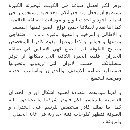
يوفر لكم افضل صباغة في الكويت فبخبرته الكبيرة
يستطيع ان يجعل من جدرانكم لوحة فنية مستخدمين في
اعمالنا اجود و احدث انواع و موديلات الصباغة العالمية
كما اننا نقدم لعملائنا جميع انواع الصبغ فمنها المطفى
و الاطالي و الترخيم و التعتيق وغيره ……. . فتتفاجئ
بتنوعها و جمالها و كذا روعتها فيقوم كادرنا المتخصص
بتصليح الطوفة قبل الصبغ فهي الاساس في صباغة
الجدران فلديه الخبرة الكافية التي بامكانها ان توفر
متطلباتكم حسب الالوان التي تريدونها وتحبونها
فنستطيع صباغة الاسقف والجدران وباساليب حديثة
ومرضية للجميع .
و لدينا مودبلات متعددة لجميع اشكال اوراق الجدران
العصرية والمناسبة لكم فتوفر شركتنا ما تحتاجون اليه
كما اننا نملك كادر متخصص للرسم على الجدران و
الطوفة فتظهر كلوحات فنية جدارية في غاية الجمال
والروعة .