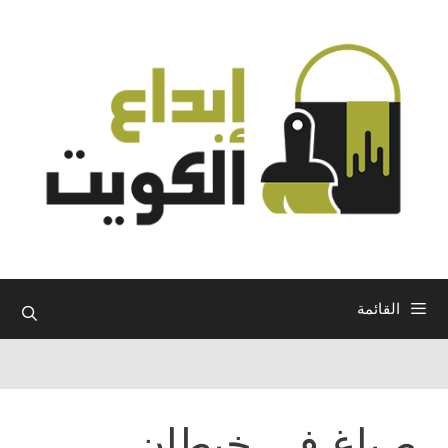
نتقل
لى
لمحتوى
القائمة
صباغ في خيطان