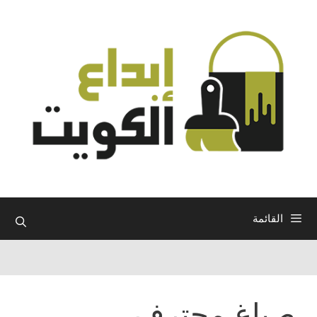
نتقل
لى
لمحتوى
القائمة
صباغ محترف