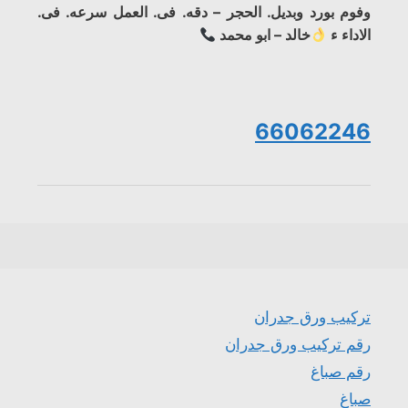
وفوم بورد وبديل. الحجر – دقه. فى. العمل سرعه. فى.
الاداء ء
خالد – ابو محمد
66062246
تركيب ورق جدران
رقم تركيب ورق جدران
رقم صباغ
صباغ