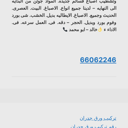
وتشطيب اصباغ قسائم جديده. المواد جوتن من البدايه
الى النهايه – لدينا جميع انواع. الاصباغ. البيت. العصرى.
الحديث وجميع. الاصباغ. الايطاليه بديل. الخشب. شى بورد
وفوم بورد وبديل. الحجر – دقه. فى. العمل سرعه. فى.
الاداء ء
خالد – ابو محمد
66062246
تركيب ورق جدران
رقم تركيب ورق جدران