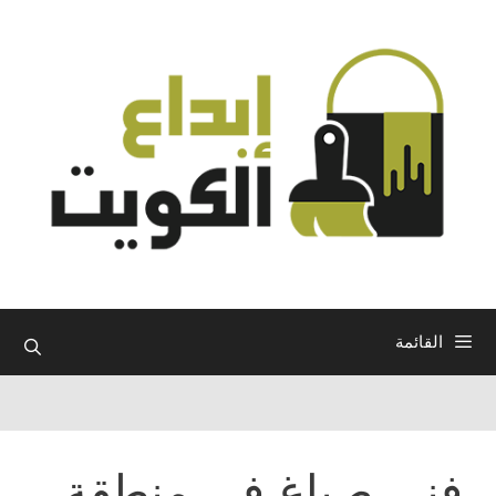
نتقل
لى
لمحتوى
القائمة
فني صباغ في منطقة