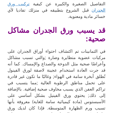
التفاصيل الصغيرة والكبيرة عن كيفية
تركيب ورق
الجدران
قبل الشروع بتطبيقه في منزلك تفاديا لأي
خسائر مادية ومعنوية.
قد يسبب ورق الجدران مشاكل
صحية:
في الثمانينات تم اكتشاف احتواء أوراق الجدران على
مركبات عضوية متطايرة وضارة ;والتي تسبب مشاكل
وأعراضًا صحية مثل الدوخة والصداع والإمساك. كما أنه
قد جرت العادة استخدام عجينة لاصقة لورق الفينول
تُطلق أبخرة سامة في الهواء; وغالبًا ما تكون غير قادرة
على تحمل مناطق الرطوبة العالية ;مما يتسبب في
تراكم العفن الذي يسبب مخاوف صحية إضافية. بالإضافة
إلى ذلك; يحتوي ورق الفينيل بشكل أساسي على
الأسبستوس (مادة كيميائية سامة للغاية) معروفة بأنها
تسبب ورم الظهارة المتوسطة. فإذا كان لديك ورق