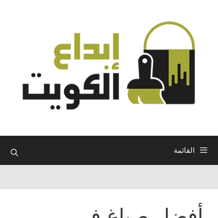
نتقل
لى
لمحتوى
القائمة
أفضل صباغ في