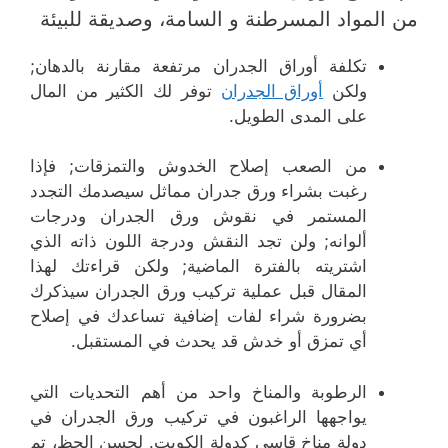
من المواد المسرطنة و السامة، وصديقة للبيئة
تكلفة أوراق الجدران مرتفعة مقارنة بالدهان;
ولكن
أوراق الجدران
توفر لك الكثير من المال
على المدى الطويل.
من الصعب إصلاح الخدوش والتمزقات; فإذا
رغبت بشراء ورق جدران مماثل سيصدمك التجدد
المستمر في نقوش ورق الجدران ودرجات
ألوانه; ولن تجد النقش ودرجة اللون ذاته الذي
اشتريته بالفترة الماضية; ولكن قراءتك لهذا
المقال قبل عملية تركيب ورق الجدران سيذكرك
بضرورة شراء لفات إضافية تساعدك في إصلاح
أي تمزق أو خدش قد يحدث في المستقبل.
الرطوبة والمناخ واحد من أهم التحديات التي
يواجهها الراغبون في تركيب ورق الجدران في
دولة مناخ قاسي كدولة الكويت. لحسن الحظ، تم