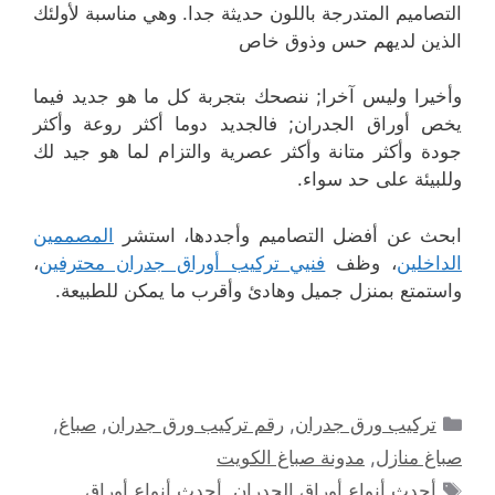
التصاميم المتدرجة باللون حديثة جدا. وهي مناسبة لأولئك
الذين لديهم حس وذوق خاص
وأخيرا وليس آخرا; ننصحك بتجربة كل ما هو جديد فيما
يخص أوراق الجدران; فالجديد دوما أكثر روعة وأكثر
جودة وأكثر متانة وأكثر عصرية والتزام لما هو جيد لك
وللبيئة على حد سواء.
ابحث عن أفضل التصاميم وأجددها، استشر
المصممين
الداخلين
، وظف
فنيي تركيب أوراق جدران محترفين
،
واستمتع بمنزل جميل وهادئ وأقرب ما يمكن للطبيعة.
التصنيفات
تركيب ورق جدران
,
رقم تركيب ورق جدران
,
صباغ
,
صباغ منازل
,
مدونة صباغ الكويت
الوسوم
أحدث أنواع أوراق الجدران
,
أحدث أنواع أوراق