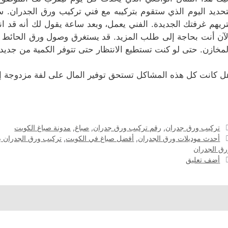
تحديد اليوم الذي ستقوم بتركيبه مع فني تركيب ورق الجدران.
تريهم غرفتك الجديدة. الفني يعمل، وبعد ساعة يقول لك أنه قد ا
لآن أنت بحاجة إلى طلب المزيد. قد يستغرق وصول ورق الحائط الإ
لمخازن. حتى لو كنت تستطيع الانتظار حتى تتوفر الكمية من جديد، ف
ل كانت كل هذه المشاكل تستحق توفير المال على لفة مزدوجة إضا
التصنيفات
تركيب ورق جدران
,
رقم تركيب ورق جدران
,
صباغ
,
مدونة صباغ الكويت
الوسوم
أحدث موديلات ورق الجدران
,
أفضل صباغ في الكويت
,
تركيب ورق الجدران ب
رق الجدران
أضف تعليق