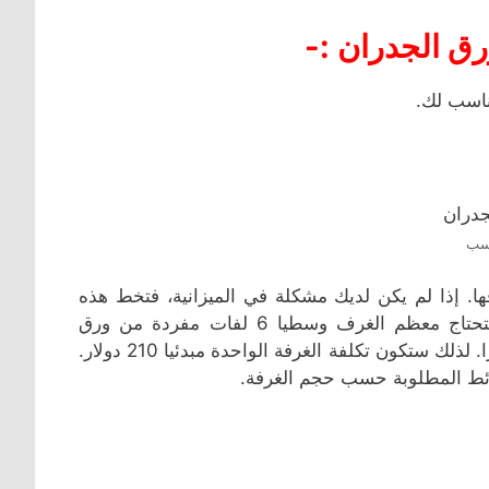
ق الجدران :-
ناسب لك.
اسب
اقها. إذا لم يكن لديك مشكلة في الميزانية، فتخط هذه
الخطوة. وإن كانت الميزانية من أحد اعتباراتك فإليك التالي، ستحتاج معظم الغرف وسطيا 6 لفات مفردة من ورق
الحائط، ومتوسط ​​سعر لفة الورق الواحدة في الكويت هو 35 دولارًا. لذلك ستكون تكلفة الغرفة الواحدة مبدئيا 210 دولار.
ائط المطلوبة حسب حجم الغرفة.