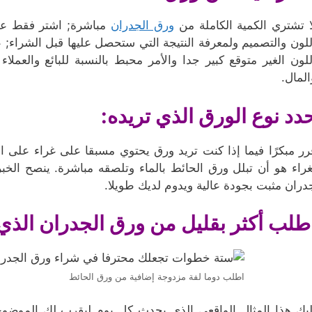
ا تشتري الكمية الكاملة من
ورق الجدران
مباشرة; اشتر فقط عين
للون والتصميم ولمعرفة النتيجة التي ستحصل عليها قبل الشراء; ع
للون الغير متوقع كبير جدا والأمر محبط بالنسبة للبائع والعمل
المال.
دد نوع الورق الذي تريده:
رر مبكرًا فيما إذا كنت تريد ورق يحتوي مسبقا على غراء على ال
غراء هو أن تبلل ورق الحائط بالماء وتلصقه مباشرة. ينصح ال
دران مثبت بجودة عالية ويدوم لديك طويلا.
طلب أكثر بقليل من ورق الجدران الذي 
اطلب دوما لفة مزدوجة إضافية من ورق الحائط
ليك هذا المثال الواقعي الذي يحدث كل يوم ليقرب لك المو