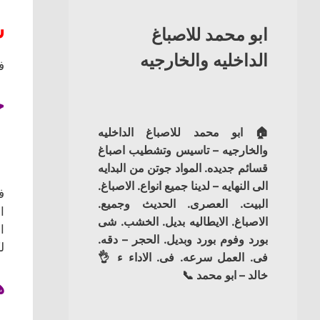
س
ابو محمد للاصباغ
الداخليه والخارجيه
ف
ح
🏠 ابو محمد للاصباغ الداخليه
والخارجيه – تاسيس وتشطيب اصباغ
قسائم جديده. المواد جوتن من البدايه
الى النهايه – لدينا جميع انواع. الاصباغ.
ف
البيت. العصرى. الحديث وجميع.
الاصباغ. الايطاليه بديل. الخشب. شى
بورد وفوم بورد وبديل. الحجر – دقه.
ل
فى. العمل سرعه. فى. الاداء ء 👌
خالد – ابو محمد 📞
ه