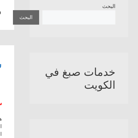
م
البحث
البحث
س
خدمات صبغ في
الكويت
س
ه
ا
ا