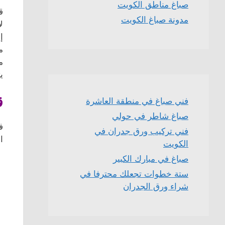
صباغ مناطق الكويت
ق
مدونة صباغ الكويت
ل
إلى 
م
م
ي
ق
فني صباغ في منطقة العاشرة
صباغ شاطر في حولي
ف
فني تركيب ورق جدران في
ا
الكويت
صباغ في مبارك الكبير
ستة خطوات تجعلك محترفا في
شراء ورق الجدران